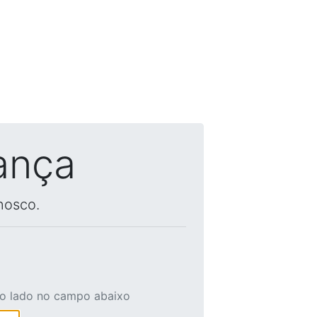
ança
nosco.
ao lado no campo abaixo