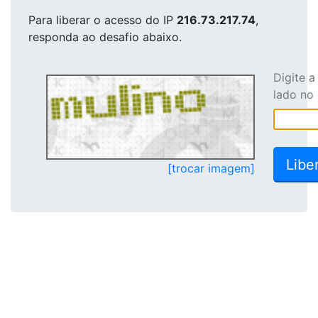
Para liberar o acesso
do IP
216.73.217.74
,
responda ao desafio abaixo.
Digite 
lado no
[trocar imagem]