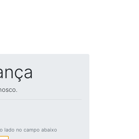
ança
nosco.
ao lado no campo abaixo